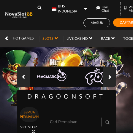
BHS
Live
Ve
Chat
Mo
INDONESIA
DAFTA
MASUK
IDR
12,743,877,
HOT GAMES
SLOTS
LIVE CASINO
RACE
TOG
DRAGOONSOFT
SEMUA
PERMAINAN
SLOTS
TOP
20