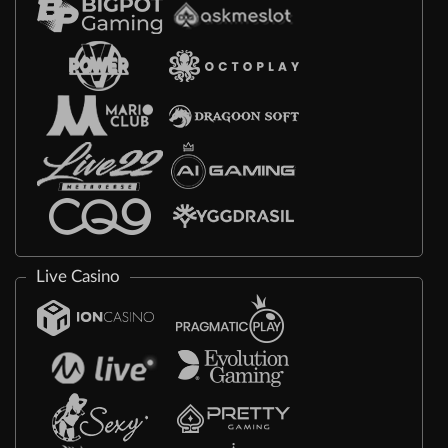
Live Casino