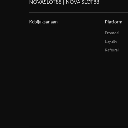
NOVASLOT88 | NOVA SLOT88
Kebijaksanaan
Platform
Promosi
Loyalty
Referral