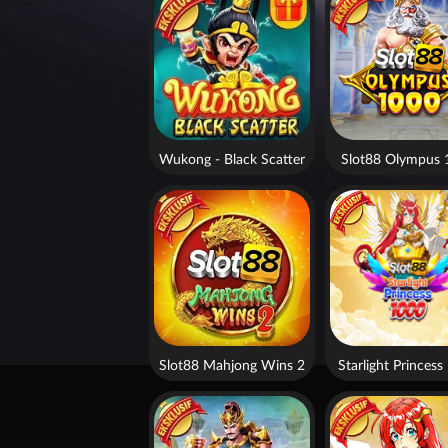
Wukong - Black Scatter
Slot88 Olympus 
Slot88 Mahjong Wins 2
Starlight Princess