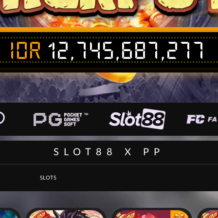
IDR
12,745,686,997
SLOT88 X PP
SLOTS