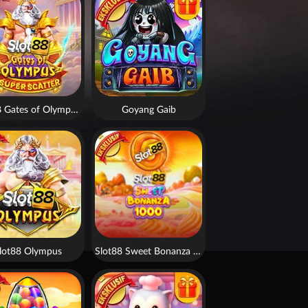
Slot88 Gates of Olympus Super Scatter
Goyang Gaib
lot88 Olympus
Slot88 Sweet Bonanza 1000