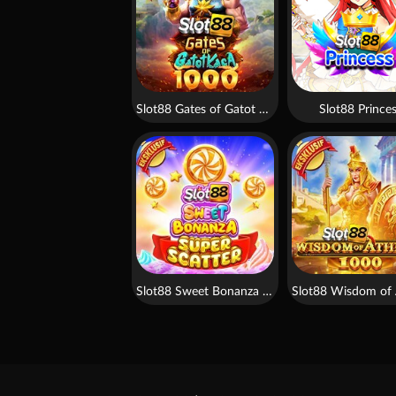
Slot88 Gates of Gatot Kaca 1000
Slot88 Prince
Slot88 Sweet Bonanza Super Scatter