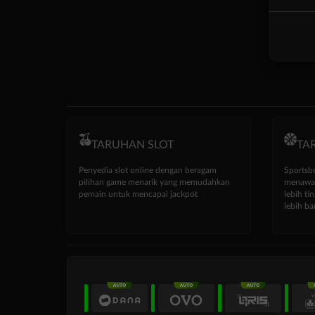
TARUHAN SLOT
TA
Penyedia slot online dengan beragam
Sportsb
pilihan game menarik yang memudahkan
menawar
pemain untuk mencapai jackpot
lebih ti
lebih b