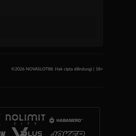
©2026 NOVASLOT88. Hak cipta dilindungi | 18+