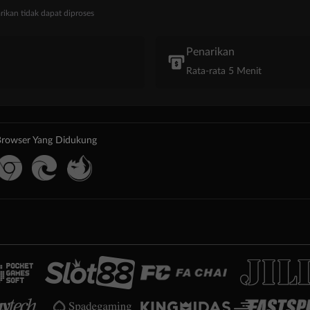
ikan tidak dapat diproses
Penarikan
Rata-rata 5 Menit
rowser Yang Didukung