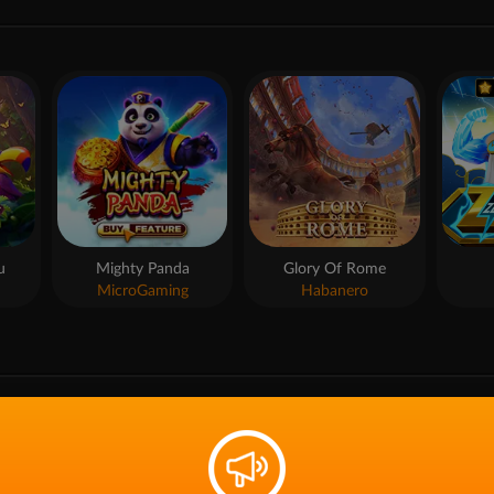
u
Mighty Panda
Glory Of Rome
MicroGaming
Habanero