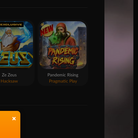
Ze Zeus
Pandemic Rising
Hacksaw
Pragmatic Play
×