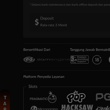
* Selama bank maintenance dan bank offline deposit dan penar
Deposit
Rata-rata 3 Menit
Bersertifikasi Dari
Tanggung Jawab Bermain
B
Platform Penyedia Layanan
Slots