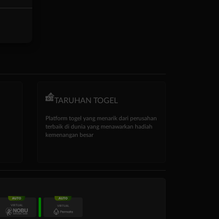
TARUHAN TOGEL
Platform togel yang menarik dari perusahan
terbaik di dunia yang menawarkan hadiah
kemenangan besar