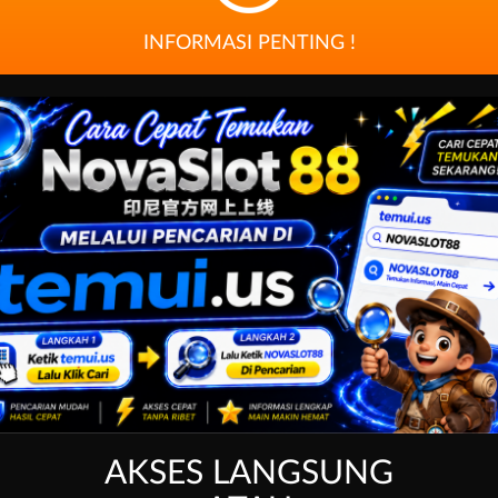
INFORMASI PENTING !
s
Anaconda Gold
9 Masks of Fire™ HyperSpins™
y
Pragmatic Play
MicroGaming
AKSES LANGSUNG