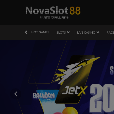
HOT GAMES
SLOTS
LIVE CASINO
RAC