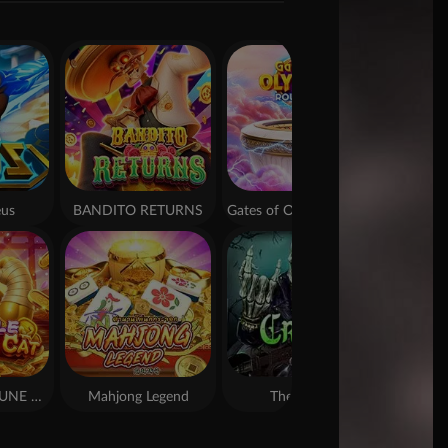
eus
BANDITO RETURNS
Gates of Olympus Roulette
Queen
MUSCLE FORTUNE CAT
Mahjong Legend
The Crypt
Color 